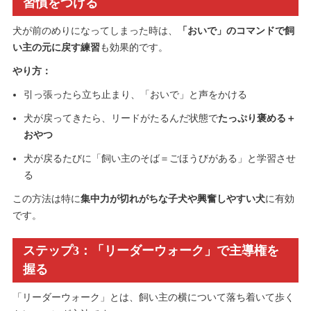
習慣をつける
犬が前のめりになってしまった時は、
「おいで」のコマンドで飼
い主の元に戻す練習
も効果的です。
やり方：
引っ張ったら立ち止まり、「おいで」と声をかける
犬が戻ってきたら、リードがたるんだ状態で
たっぷり褒める＋
おやつ
犬が戻るたびに「飼い主のそば＝ごほうびがある」と学習させ
る
この方法は特に
集中力が切れがちな子犬や興奮しやすい犬
に有効
です。
ステップ3：「リーダーウォーク」で主導権を
握る
「リーダーウォーク」とは、飼い主の横について落ち着いて歩く