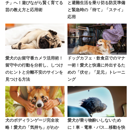
チ」へ！遊びながら賢く育てる
と避難生活を乗り切る防災準備
芸の教え方と応用術
と緊急時の「待て」「ステイ」
応用
愛犬のお留守番カメラ活用術！
ドッグカフェ・飲食店でのマナ
留守中の行動を分析し、しつけ
ー術！愛犬と快適に外出するた
のヒントと分離不安のサインを
めの「伏せ」「足元」トレーニ
見つける方法
ング
犬のボディランゲージ完全攻
愛犬が乗り物酔いしないため
略！愛犬の「気持ち」がわか
に！車・電車・バス…移動を快