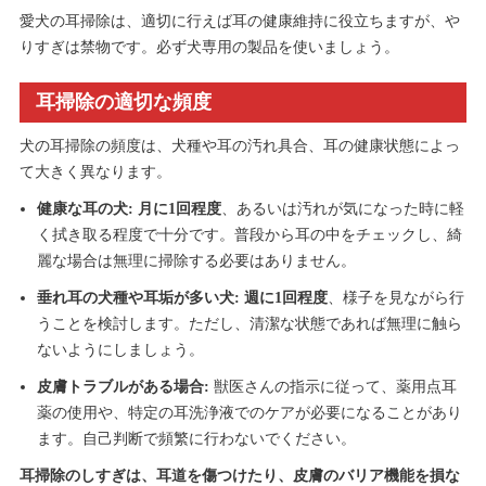
愛犬の耳掃除は、適切に行えば耳の健康維持に役立ちますが、や
りすぎは禁物です。必ず犬専用の製品を使いましょう。
耳掃除の適切な頻度
犬の耳掃除の頻度は、犬種や耳の汚れ具合、耳の健康状態によっ
て大きく異なります。
健康な耳の犬:
月に1回程度
、あるいは汚れが気になった時に軽
く拭き取る程度で十分です。普段から耳の中をチェックし、綺
麗な場合は無理に掃除する必要はありません。
垂れ耳の犬種や耳垢が多い犬:
週に1回程度
、様子を見ながら行
うことを検討します。ただし、清潔な状態であれば無理に触ら
ないようにしましょう。
皮膚トラブルがある場合:
獣医さんの指示に従って、薬用点耳
薬の使用や、特定の耳洗浄液でのケアが必要になることがあり
ます。自己判断で頻繁に行わないでください。
耳掃除のしすぎは、耳道を傷つけたり、皮膚のバリア機能を損な