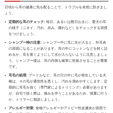
日頃から耳の健康に気を配ることで、トラブルを未然に防ぎまし
ょう。
定期的な耳のチェック:
毎日、あるいは数日おきに、愛犬の耳
の様子（ニオイ、汚れ、赤み、腫れなど）をチェックする習慣
をつけましょう。
シャンプー時の注意:
シャンプー中に耳に水が入ると、外耳炎
の原因になることがあります。耳の中にコットンなどを軽く詰
めるか、耳を塞ぐようにして水が入らないように注意しましょ
う。シャンプー後は、耳の内側も確実に乾燥させることが重要
です。
耳毛の処理:
プードルなど、耳の穴の中に毛が密生している犬
種は、その毛が通気性を悪くし、汚れを溜めやすくします。定
期的に耳毛を抜く（専門家によるトリミング）必要があります
が、自宅で抜く際は、痛みを伴うことがあるため、慎重に行う
か、トリマーに相談しましょう。
アレルギー対策:
食物アレルギーやアトピー性皮膚炎が原因で