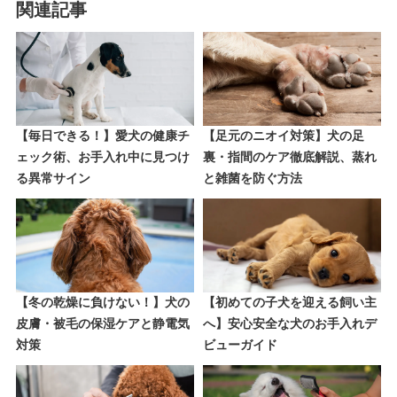
関連記事
【毎日できる！】愛犬の健康チ
【足元のニオイ対策】犬の足
ェック術、お手入れ中に見つけ
裏・指間のケア徹底解説、蒸れ
る異常サイン
と雑菌を防ぐ方法
【冬の乾燥に負けない！】犬の
【初めての子犬を迎える飼い主
皮膚・被毛の保湿ケアと静電気
へ】安心安全な犬のお手入れデ
対策
ビューガイド