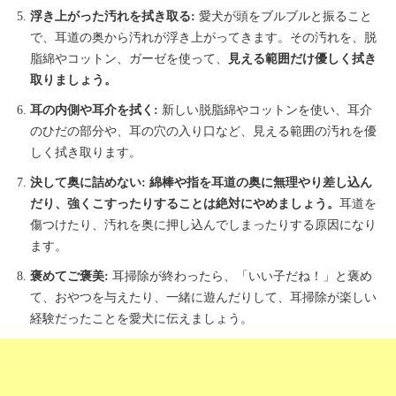
浮き上がった汚れを拭き取る:
愛犬が頭をブルブルと振ること
で、耳道の奥から汚れが浮き上がってきます。その汚れを、脱
脂綿やコットン、ガーゼを使って、
見える範囲だけ優しく拭き
取りましょう。
耳の内側や耳介を拭く:
新しい脱脂綿やコットンを使い、耳介
のひだの部分や、耳の穴の入り口など、見える範囲の汚れを優
しく拭き取ります。
決して奥に詰めない:
綿棒や指を耳道の奥に無理やり差し込ん
だり、強くこすったりすることは絶対にやめましょう。
耳道を
傷つけたり、汚れを奥に押し込んでしまったりする原因になり
ます。
褒めてご褒美:
耳掃除が終わったら、「いい子だね！」と褒め
て、おやつを与えたり、一緒に遊んだりして、耳掃除が楽しい
経験だったことを愛犬に伝えましょう。