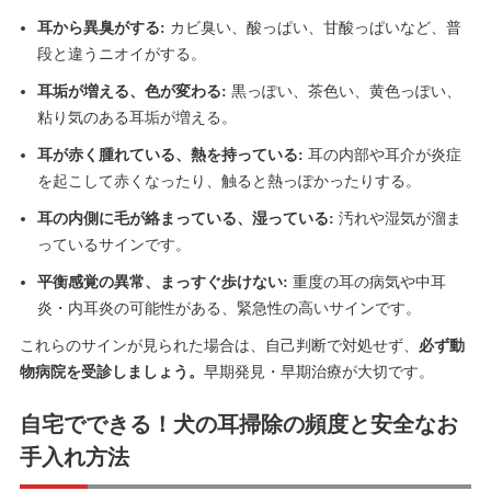
耳から異臭がする:
カビ臭い、酸っぱい、甘酸っぱいなど、普
段と違うニオイがする。
耳垢が増える、色が変わる:
黒っぽい、茶色い、黄色っぽい、
粘り気のある耳垢が増える。
耳が赤く腫れている、熱を持っている:
耳の内部や耳介が炎症
を起こして赤くなったり、触ると熱っぽかったりする。
耳の内側に毛が絡まっている、湿っている:
汚れや湿気が溜ま
っているサインです。
平衡感覚の異常、まっすぐ歩けない:
重度の耳の病気や中耳
炎・内耳炎の可能性がある、緊急性の高いサインです。
これらのサインが見られた場合は、自己判断で対処せず、
必ず動
物病院を受診しましょう。
早期発見・早期治療が大切です。
自宅でできる！犬の耳掃除の頻度と安全なお
手入れ方法