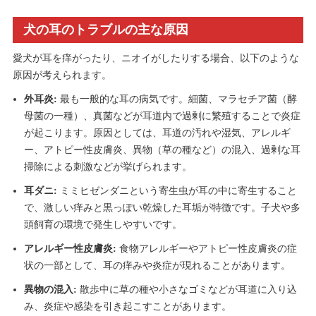
犬の耳のトラブルの主な原因
愛犬が耳を痒がったり、ニオイがしたりする場合、以下のような
原因が考えられます。
外耳炎:
最も一般的な耳の病気です。細菌、マラセチア菌（酵
母菌の一種）、真菌などが耳道内で過剰に繁殖することで炎症
が起こります。原因としては、耳道の汚れや湿気、アレルギ
ー、アトピー性皮膚炎、異物（草の種など）の混入、過剰な耳
掃除による刺激などが挙げられます。
耳ダニ:
ミミヒゼンダニという寄生虫が耳の中に寄生すること
で、激しい痒みと黒っぽい乾燥した耳垢が特徴です。子犬や多
頭飼育の環境で発生しやすいです。
アレルギー性皮膚炎:
食物アレルギーやアトピー性皮膚炎の症
状の一部として、耳の痒みや炎症が現れることがあります。
異物の混入:
散歩中に草の種や小さなゴミなどが耳道に入り込
み、炎症や感染を引き起こすことがあります。