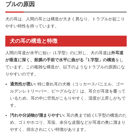
ブルの原因
犬の耳は、人間の耳とは構造が大きく異なり、トラブルが起こり
やすい特性を持っています。
犬の耳の構造と特徴
人間の耳道が水平に短い（L字型）のに対し、犬の耳道は
外耳道
が垂直に深く、鼓膜の手前で水平に曲がる「L字型」の構造
をし
ています。この複雑な構造が、以下のようなトラブルの原因にな
りやすいのです。
通気性が悪い:
特に垂れ耳の犬種（コッカースパニエル、ゴー
ルデンレトリーバー、ビーグルなど）は、耳介が耳道を覆って
いるため、耳の中に空気がこもりやすく、湿度が上昇しがちで
す。
汚れや分泌物が溜まりやすい:
耳の奥まで続くL字型の構造のた
め、ゴミやホコリ、耳垢、余分な皮脂などが耳道の奥に溜まり
やすく、排出されにくい特徴があります。