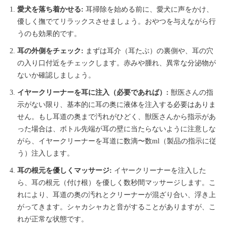
愛犬を落ち着かせる:
耳掃除を始める前に、愛犬に声をかけ、
優しく撫でてリラックスさせましょう。おやつを与えながら行
うのも効果的です。
耳の外側をチェック:
まずは耳介（耳たぶ）の裏側や、耳の穴
の入り口付近をチェックします。赤みや腫れ、異常な分泌物が
ないか確認しましょう。
イヤークリーナーを耳に注入（必要であれば）:
獣医さんの指
示がない限り、基本的に耳の奥に液体を注入する必要はありま
せん。もし耳道の奥まで汚れがひどく、獣医さんから指示があ
った場合は、ボトル先端が耳の壁に当たらないように注意しな
がら、イヤークリーナーを耳道に数滴〜数ml（製品の指示に従
う）注入します。
耳の根元を優しくマッサージ:
イヤークリーナーを注入した
ら、耳の根元（付け根）を優しく数秒間マッサージします。こ
れにより、耳道の奥の汚れとクリーナーが混ざり合い、浮き上
がってきます。シャカシャカと音がすることがありますが、こ
れが正常な状態です。