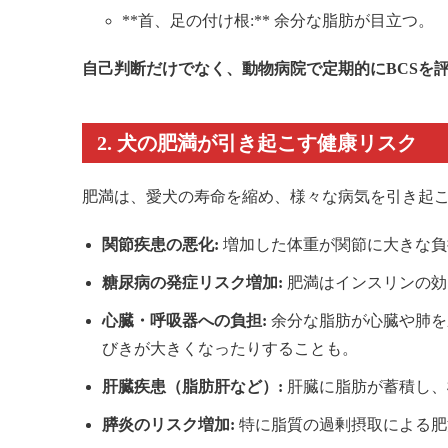
**首、足の付け根:** 余分な脂肪が目立つ。
自己判断だけでなく、動物病院で定期的にBCSを
2. 犬の肥満が引き起こす健康リスク
肥満は、愛犬の寿命を縮め、様々な病気を引き起
関節疾患の悪化:
増加した体重が関節に大きな負
糖尿病の発症リスク増加:
肥満はインスリンの効
心臓・呼吸器への負担:
余分な脂肪が心臓や肺を
びきが大きくなったりすることも。
肝臓疾患（脂肪肝など）:
肝臓に脂肪が蓄積し、
膵炎のリスク増加:
特に脂質の過剰摂取による肥