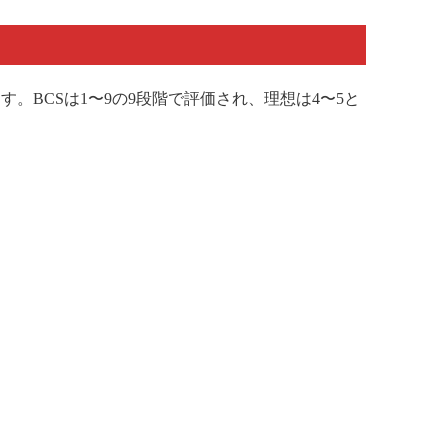
BCSは1〜9の9段階で評価され、理想は4〜5と