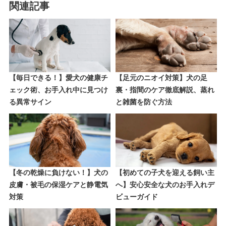
関連記事
【毎日できる！】愛犬の健康チ
【足元のニオイ対策】犬の足
ェック術、お手入れ中に見つけ
裏・指間のケア徹底解説、蒸れ
る異常サイン
と雑菌を防ぐ方法
【冬の乾燥に負けない！】犬の
【初めての子犬を迎える飼い主
皮膚・被毛の保湿ケアと静電気
へ】安心安全な犬のお手入れデ
対策
ビューガイド