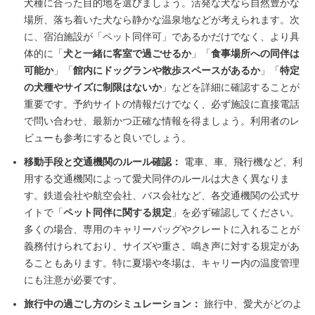
犬種に合った目的地を選びましょう。活発な犬なら自然豊かな
場所、落ち着いた犬なら静かな温泉地などが考えられます。次
に、宿泊施設が「ペット同伴可」であるかだけでなく、より具
体的に「
犬と一緒に客室で過ごせるか
」「
食事場所への同伴は
可能か
」「
館内にドッグランや散歩スペースがあるか
」「
特定
の犬種やサイズに制限はないか
」などを詳細に確認することが
重要です。予約サイトの情報だけでなく、必ず施設に直接電話
で問い合わせ、最新かつ正確な情報を得ましょう。利用者のレ
ビューも参考にすると良いでしょう。
移動手段と交通機関のルール確認：
電車、車、飛行機など、利
用する交通機関によって愛犬同伴のルールは大きく異なりま
す。鉄道会社や航空会社、バス会社など、各交通機関の公式サ
イトで「
ペット同伴に関する規定
」を必ず確認してください。
多くの場合、専用のキャリーバッグやクレートに入れることが
義務付けられており、サイズや重さ、鳴き声に対する規定があ
ることもあります。特に夏場や冬場は、キャリー内の温度管理
にも注意が必要です。
旅行中の過ごし方のシミュレーション：
旅行中、愛犬がどのよ