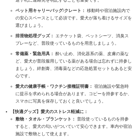
迷子札に連絡先を明記することも重要です。
ペット用キャリーバッグ/クレート：
移動時や宿泊施設内で
の安心スペースとして必須です。愛犬が落ち着けるサイズを
選びましょう。
排泄物処理グッズ：
エチケット袋、ペットシーツ、消臭ス
プレーなど、普段使っているものを用意しましょう。
常備薬・緊急用具：
酔い止め、消化器系の薬、皮膚の薬な
ど、愛犬が普段服用している薬がある場合は忘れずに持参し
ましょう。絆創膏、消毒薬などの応急処置セットもあると安
心です。
愛犬の健康手帳・ワクチン接種証明書：
宿泊施設や緊急時
に提示を求められる場合があります。コピーを持参するか、
スマホに写真を保存しておくと良いでしょう。
【快適グッズ】愛犬のストレス軽減に：
敷物・タオル・ブランケット：
普段使っているものを持参
すると、愛犬の匂いがついていて安心できます。車内や宿泊
施設で敷物として使えます。