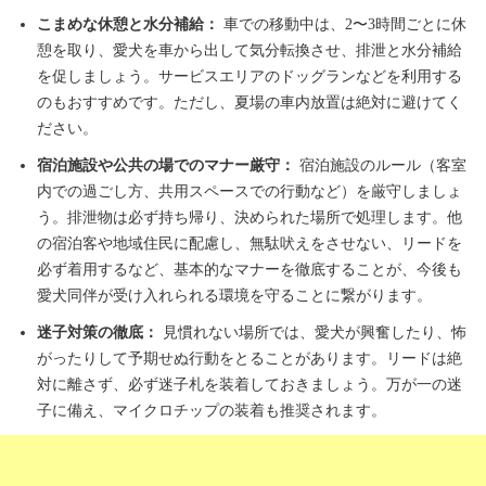
こまめな休憩と水分補給：
車での移動中は、2〜3時間ごとに休
憩を取り、愛犬を車から出して気分転換させ、排泄と水分補給
を促しましょう。サービスエリアのドッグランなどを利用する
のもおすすめです。ただし、夏場の車内放置は絶対に避けてく
ださい。
宿泊施設や公共の場でのマナー厳守：
宿泊施設のルール（客室
内での過ごし方、共用スペースでの行動など）を厳守しましょ
う。排泄物は必ず持ち帰り、決められた場所で処理します。他
の宿泊客や地域住民に配慮し、無駄吠えをさせない、リードを
必ず着用するなど、基本的なマナーを徹底することが、今後も
愛犬同伴が受け入れられる環境を守ることに繋がります。
迷子対策の徹底：
見慣れない場所では、愛犬が興奮したり、怖
がったりして予期せぬ行動をとることがあります。リードは絶
対に離さず、必ず迷子札を装着しておきましょう。万が一の迷
子に備え、マイクロチップの装着も推奨されます。