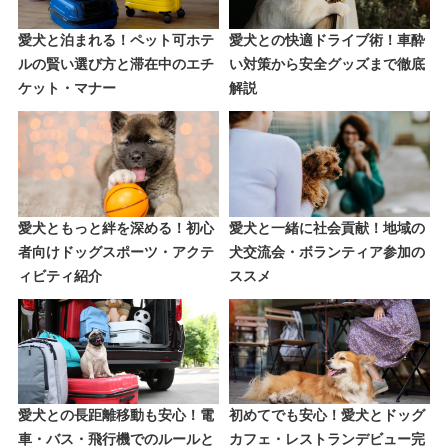
愛犬と泊まれる！ペット可ホテ
愛犬との快適ドライブ術！車酔
ルの賢い選び方と滞在中のエチ
い対策から安全グッズまで徹底
ケット・マナー
解説
愛犬ともっと絆を深める！初心
愛犬と一緒に社会貢献！地域の
者向けドッグスポーツ・アクテ
犬交流会・ボランティア参加の
ィビティ紹介
ススメ
愛犬との長距離移動も安心！電
初めてでも安心！愛犬とドッグ
車・バス・飛行機でのルールと
カフェ・レストランデビュー完