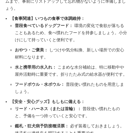
ムまで、事前にリストアップして忘れ物がないように準備しまし
ょう。
【食事関連】いつもの食事で体調維持：
普段食べているドッグフード：
環境の変化で食欲が落ちる
こともあるため、食べ慣れたフードを持参しましょう。小分
けにして持っていくと便利です。
おやつ・ご褒美：
しつけや気分転換、新しい場所での安心
材料になります。
水と携帯用の水入れ：
こまめな水分補給は、特に移動中や
屋外活動時に重要です。折りたたみ式の給水器が便利です。
フードボウル・水ボウル：
普段使い慣れたものを用意しま
しょう。
【安全・安心グッズ】もしもに備える：
リード・ハーネス（または首輪）：
普段使い慣れたもの
と、予備を一つ持っていくと安心です。
鑑札・狂犬病予防接種済票：
必ず装着しておきましょう。