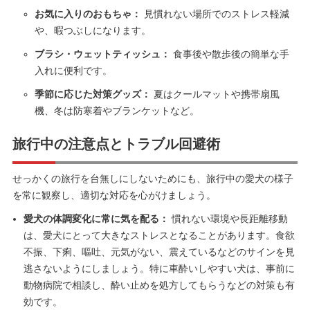
お気に入りのおもちゃ：
見慣れない場所でのストレス軽減
や、暇つぶしになります。
ブラシ・ウェットティッシュ：
食事後や散歩後の簡単な手
入れに便利です。
季節に応じた対策グッズ：
夏はクールマットや携帯扇風
機、冬は防寒着やブランケットなど。
旅行中の注意点とトラブル回避術
せっかくの旅行を台無しにしないためにも、旅行中の愛犬の様子
を常に観察し、適切な対応を心がけましょう。
愛犬の体調変化に常に気を配る：
慣れない環境や長距離移動
は、愛犬にとって大きなストレスとなることがあります。食欲
不振、下痢、嘔吐、元気がない、震えているなどのサインを見
逃さないようにしましょう。特に車酔いしやすい犬は、事前に
動物病院で相談し、酔い止めを処方してもらうなどの対策も有
効です。