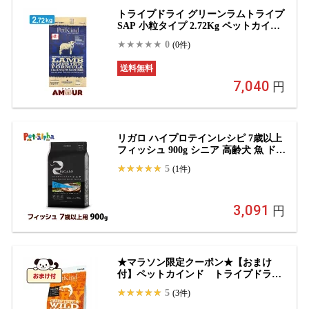
トライプドライ グリーンラムトライプ
SAP 小粒タイプ 2.72Kg ペットカイン
ド ドッグフード ドライフード ラム肉
0
(0件)
高たんぱく 低炭水化物 低GI 穀物不使
用 全犬種 ダイエット 送料無料
送料無料
7,040
円
リガロ ハイプロテインレシピ 7歳以上
フィッシュ 900g シニア 高齢犬 魚 ドッ
グフード ドック 高タンパク 低カロリ
5
(1件)
ー 低脂質 関節 グレインフリー 穀物不
使用
3,091
円
★マラソン限定クーポン★【おまけ
付】ペットカインド トライプドラ
イ グリーントライプ＆ワイルドサー
5
(3件)
モン 小粒 6.35kg ドッグフード 高