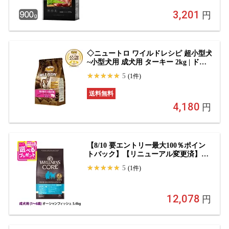
3,201
円
◇ニュートロ ワイルドレシピ 超小型犬
~小型犬用 成犬用 ターキー 2kg | ドッ
グフード 犬フード ニュートロ ウェル
5
(1件)
ネス ターキー 穀物フリー 小型犬 超小
型犬 自然素材 高タンパク プレミアム
送料無料
フード 総合栄養食 肉食 犬用フード ア
4,180
ダルト 犬ごはん 高品質 ドライフード
円
【8/10 要エントリー最大100％ポイン
トバック】【リニューアル変更済】ウ
ェルネス コア 高たんぱく質・穀物不
5
(1件)
使用 成犬用 (1〜6歳) オーシャンフィ
ッシュ 5.4kg 犬 いぬ 乳酸菌 成犬 グレ
インフリー 白身魚 高たんぱく質 高タ
12,078
ンパク ドッグフード【D】
円