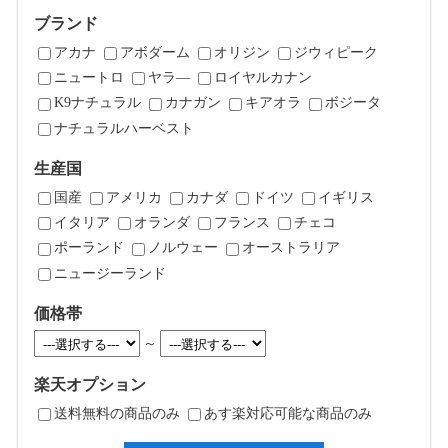
ブランド
アカナ
アボダーム
オリジン
ジウィピーク
ニュートロ
ヤラ―
ロイヤルカナン
K9ナチュラル
カナガン
キアオラ
ボジータ
ナチュラルハーベスト
生産国
国産
アメリカ
カナダ
ドイツ
イギリス
イタリア
オランダ
フランス
チェコ
ポーランド
ノルウェー
オーストラリア
ニュージーランド
価格帯
～
楽天オプション
送料無料の商品のみ
あす楽対応可能な商品のみ