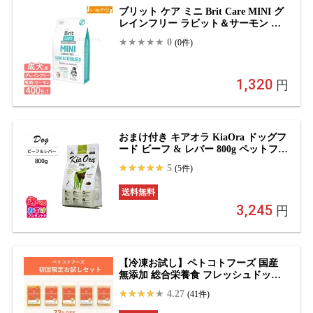
ブリット ケア ミニ Brit Care MINI グ
レインフリー ラビット＆サーモン 犬
用 ラビット サーモン 小型犬 成犬用
0
(0件)
400g ドッグフード ドライフード 穀物
不使用 低アレルゲン 低脂肪 高タンパ
ク 体重コントロール ウエイトロス
1,320
円
おまけ付き キアオラ KiaOra ドッグフ
ード ビーフ & レバー 800g ペットフー
ド ドッグ フード 全年齢 全犬種 犬 子
5
(5件)
犬 成犬 妊娠 授乳 パピー シニア 総合
栄養食 ヘルシー 高タンパク 鉄分 オメ
送料無料
ガ 脂肪燃焼 免疫力 消化 AAFCO
3,245
円
【冷凍お試し】ペトコトフーズ 国産
無添加 総合栄養食 フレッシュドッグ
フード（1パック100g入り）｜
4.27
(41件)
PETOKOTO FOODS 獣医師開発 犬用
手作りごはん 全犬種全年齢対応 子犬