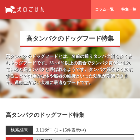
コラム一覧
特集一覧
高タンパクのドッグフード特集
高タンパクのドッグフードとは、名前の通りタンパク質を多く含
むドッグフードです。
35～6%以上の割合でタンパク質が含まれ
ていると高タンパクと呼ばれるようです。
タンパク質を多く摂取
することで健康的な体や臓器の維持といった効果が期待できま
す。運動量が多い犬種に最適なフードです。
高タンパクのドッグフード特集
3,116件
検索結果
(1～15件表示中)