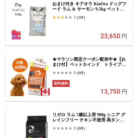
おまけ付き キアオラ KiaOra ドッグフ
ード ラム & サーモン 9.5kg ペットフ
ード ドッグ フード 全年齢 全犬種 犬
3
(1件)
子犬 成犬 妊娠 授乳 パピー シニア 総
合栄養食 ヘルシー 高タンパク 鉄分 オ
メガ 脂肪燃焼 免疫力 消化 AAFCO
23,650
円
★マラソン限定クーポン配布中★【お
まけ付】ペットカインド トライプド
ライ グリーントライプ＆ワイルドサ
0
(0件)
ーモン 小粒 6.35kg ドッグフード 高
タンパク 無添加 オメガ3 小型犬 アレ
送料無料
ルギー対応 正規品
13,750
円
リガロ ラム 7歳以上用 900g シニア グ
レインフリー チキン不使用 高タンパ
ク ハイプロテイン 高齢犬 プレミアム
0
(0件)
フード 正規品