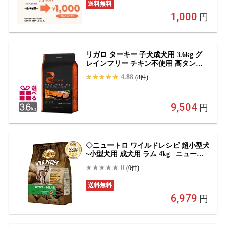
送料無料
老犬 シニア犬 小型犬 少食 偏食 ダイエ
1,000
ット 涙やけ 低脂肪 高タンパク ウェッ
円
ト缶詰
リガロ ターキー 子犬成犬用 3.6kg グ
レインフリー チキン不使用 高タンパ
ク ハイプロテイン プレミアムフード
4.88
(8件)
正規品 omkb
9,504
円
◇ニュートロ ワイルドレシピ 超小型犬
~小型犬用 成犬用 ラム 4kg | ニュート
ロ ワイルドレシピ ドッグフード 高タ
0
(0件)
ンパク 穀物フリー 犬 ドライフード 小
型犬 成犬用 ラム ペットフード 自然素
送料無料
材 ナチュラルフード おやつ 無添加 肉
6,979
食 高品質 ドッグフードラム 成犬
円