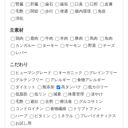
腎臓
肝臓
歯石
歯垢
口臭
口腔
皮膚
毛艶
関節
歩行
便通
腸内環境
免疫
消化
主素材
鶏肉
鹿肉
牛肉
羊肉
豚肉
馬肉
魚肉
カンガルー
ターキー
サーモン
野菜
チーズ
レバー
こだわり
ヒューマングレード
オーガニック
グレインフリー
グルテンフリー
アレルギー
食物アレルギー
ダイエット
無添加
高タンパク
低カロリー
低脂肪
低リン
減量
体重管理
涙やけ
毛艶
避妊
去勢
療法食
グルコサミン
コンドロイチン
食物繊維
トリプトファン
ハーブ
ビタミン
ミネラル
プレバイオティクス
お試し用