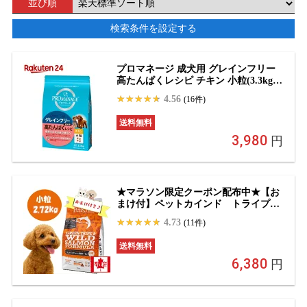
並び順
検索条件を設定する
プロマネージ 成犬用 グレインフリー
高たんぱくレシピ チキン 小粒(3.3kg)
【プロマネージ】
4.56
(16件)
送料無料
3,980
円
★マラソン限定クーポン配布中★【お
まけ付】ペットカインド トライプド
ライ グリーントライプ＆ワイルドサ
4.73
(11件)
ーモン 小粒 2.72kg ドッグフード 高
タンパク 無添加 オメガ3 小型犬 アレ
送料無料
ルギー対応 正規品
6,380
円