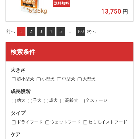
タンパク 無添加 オメガ3 小型犬 アレ
送料無料
ルギー対応 正規品
13,750
円
前へ
1
2
3
4
5
...
100
次へ
検索条件
大きさ
超小型犬
小型犬
中型犬
大型犬
成長段階
幼犬
子犬
成犬
高齢犬
全ステージ
タイプ
ドライフード
ウェットフード
セミモイストフード
ケア