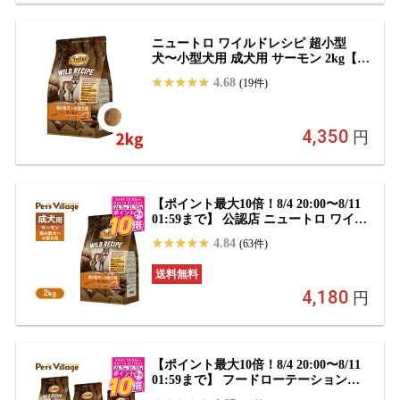
ニュートロ ワイルドレシピ 超小型
犬〜小型犬用 成犬用 サーモン 2kg【正
規品】
4.68
(19件)
4,350
円
【ポイント最大10倍！8/4 20:00〜8/11
01:59まで】 公認店 ニュートロ ワイル
ドレシピ 超小型犬〜小型犬用 成犬用
4.84
(63件)
サーモン 2kg ごはん ご飯 ワイルドレ
シピ WILD RECIPE ドッグフード ペ
送料無料
ッツビレッジクロス
4,180
円
【ポイント最大10倍！8/4 20:00〜8/11
01:59まで】 フードローテーションセ
ット 公認店 ニュートロ ワイルドレシ