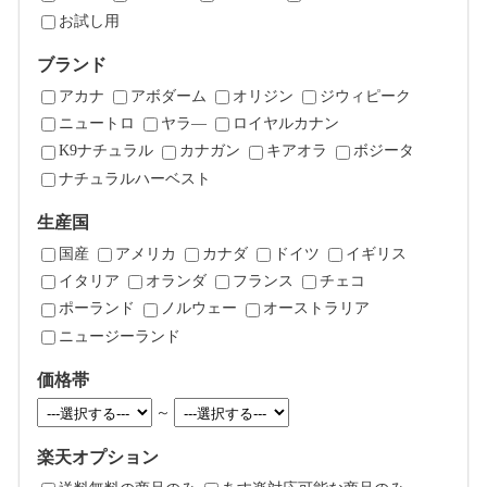
お試し用
ブランド
アカナ
アボダーム
オリジン
ジウィピーク
ニュートロ
ヤラ―
ロイヤルカナン
K9ナチュラル
カナガン
キアオラ
ボジータ
ナチュラルハーベスト
生産国
国産
アメリカ
カナダ
ドイツ
イギリス
イタリア
オランダ
フランス
チェコ
ポーランド
ノルウェー
オーストラリア
ニュージーランド
価格帯
～
楽天オプション