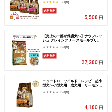
5
(1件)
サーモン 800g×3種 ごはん ご飯 【ワイ
ルドレシピ(WILD RECIPE)】[ドッグ
送料無料
フード]
5,508
円
【売上の一部が保護犬へ】ナウフレッ
シュ グレインフリー スモールブリー
ド フィッシュアダルト 9.98kg ドッグ
0
(0件)
フード ドライフード 送料無料 成犬 超
小型犬 グルテンフリー 魚 サーモン 小
送料無料
型犬 小粒 犬用 総合栄養食
27,280
円
ニュートロ ワイルド レシピ 超小
型犬〜小型犬用 成犬用 サーモン
2kg お一人様5点限り 関東当日便
0
(0件)
4,180
円