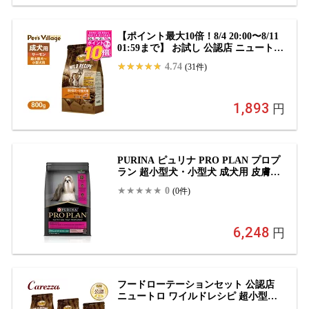
【ポイント最大10倍！8/4 20:00〜8/11
01:59まで】 お試し 公認店 ニュートロ
ワイルドレシピ 超小型犬〜小型犬用
4.74
(31件)
成犬用 サーモン 800g ごはん ご飯 ワイ
ルドレシピ WILD RECIPE ドッグフー
ド ペッツビレッジクロス
1,893
円
PURINA ピュリナ PRO PLAN プロプ
ラン 超小型犬・小型犬 成犬用 皮膚と
胃腸の健康ケア サーモン＆あじ 2.5kg
0
(0件)
ドライフード 総合栄養食
6,248
円
フードローテーションセット 公認店
ニュートロ ワイルドレシピ 超小型
犬〜小型犬用 成犬用 ターキー ビーフ