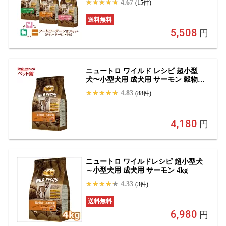
4.67
(15件)
ピ 超小型犬〜小型犬用 成犬用 チキン
サーモン ラム 800g×3種 ごはん ご飯
送料無料
ワイルドレシピ WILD RECIPE ドッグ
5,508
フード ペッツビレッジクロス
円
ニュートロ ワイルド レシピ 超小型
犬〜小型犬用 成犬用 サーモン 穀物フ
リー(2Kg)【d_nutro】【ニュートロ】
4.83
(88件)
[ドッグフード]
4,180
円
ニュートロ ワイルドレシピ 超小型犬
～小型犬用 成犬用 サーモン 4kg
4.33
(3件)
送料無料
6,980
円