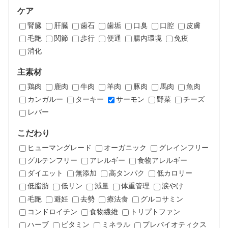
ケア
腎臓
肝臓
歯石
歯垢
口臭
口腔
皮膚
毛艶
関節
歩行
便通
腸内環境
免疫
消化
主素材
鶏肉
鹿肉
牛肉
羊肉
豚肉
馬肉
魚肉
カンガルー
ターキー
サーモン
野菜
チーズ
レバー
こだわり
ヒューマングレード
オーガニック
グレインフリー
グルテンフリー
アレルギー
食物アレルギー
ダイエット
無添加
高タンパク
低カロリー
低脂肪
低リン
減量
体重管理
涙やけ
毛艶
避妊
去勢
療法食
グルコサミン
コンドロイチン
食物繊維
トリプトファン
ハーブ
ビタミン
ミネラル
プレバイオティクス