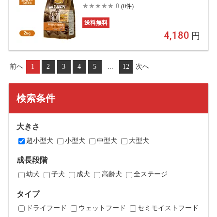
ごはん ご飯 【ワイルドレシピ(WILD
0
(0件)
RECIPE)】[ドッグフード]
送料無料
4,180
円
前へ
1
2
3
4
5
...
12
次へ
検索条件
大きさ
超小型犬
小型犬
中型犬
大型犬
成長段階
幼犬
子犬
成犬
高齢犬
全ステージ
タイプ
ドライフード
ウェットフード
セミモイストフード