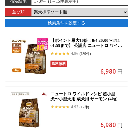
173件
検索結果
(1～15件表示中)
並び順
検索条件を設定する
【ポイント最大10倍！8/4 20:00〜8/11
01:59まで】 公認店 ニュートロ ワイル
ドレシピ 超小型犬〜小型犬用 成犬用
4.86
(139件)
サーモン 4kg ごはん ご飯 ワイルドレ
シピ WILD RECIPE ドッグフード ペ
送料無料
ッツビレッジクロス
6,980
円
ニュートロ ワイルドレシピ 超小型
犬〜小型犬用 成犬用 サーモン (4kg) 正
規品 NW108
4.92
(12件)
6,980
円