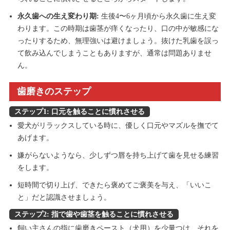
永久歯への生え変わり期:
生後4〜6ヶ月頃から永久歯に生え変
わります。この時期は歯茎が痒くなったり、口の中が敏感にな
ったりするため、無理強いは避けましょう。抜けた乳歯を誤っ
て飲み込んでしまうこともありますが、通常は問題ありませ
ん。
歯磨きのステップ
ステップ1: 口元を触ることに慣れさせる
愛犬がリラックスしている時に、優しく口元やマズルを撫でて
あげます。
嫌がらないようなら、少しずつ唇を持ち上げて歯を見せる練習
をします。
短時間で切り上げ、できたら褒めてご褒美を与え、「いいこ
と」だと認識させましょう。
ステップ2: 指で歯や歯茎を触ることに慣れさせる
飼い主さんの指に歯磨きペースト（犬用）を少量つけ、それを