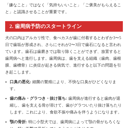
「嫌なこと」ではなく「気持ちいいこと」「ご褒美がもらえるこ
と」と認識させることが重要です。
2. 歯周病予防のスタートライン
犬の口内はアルカリ性で、食べカスが歯に付着するとわずか3〜5
日で歯垢が形成され、さらにそれが2〜3日で歯石になると言われ
ています。歯石は歯磨きでは取り除くことができず、放置すると
歯周病へと進行します。歯周病は、歯を支える組織（歯肉、歯根
膜、歯槽骨）に炎症が起きる病気で、進行すると以下の問題を引
き起こします。
口臭の悪化:
細菌の繁殖により、不快な口臭がひどくなりま
す。
歯の痛み・グラつき・抜け落ち:
歯周病が進行すると歯肉が退
縮し、歯を支える骨が溶けて、歯がグラついたり抜け落ちたり
します。これにより、食欲不振や痛みを伴うようになります。
顎の骨折:
特に小型犬では、歯周病によって顎の骨がもろくな