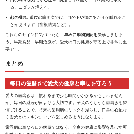
口の周りを気にする仕草:
前足で口を掻く、口を頻繁に舐め
る、ヨダレが増える。
顔の腫れ:
重度の歯周病では、目の下や顎のあたりが腫れるこ
とがあります（歯根膿瘍など）。
これらのサインに気づいたら、
早めに動物病院を受診しましょ
う。
早期発見・早期治療が、愛犬の口の健康を守る上で非常に重
要です。
まとめ
毎日の歯磨きで愛犬の健康と幸せを守ろう
愛犬の歯磨きは、慣れるまで少し時間がかかるかもしれません
が、毎日の継続が何よりも大切です。子犬のうちから歯磨きを習
慣づけることで、将来の歯周病のリスクを減らし、口臭の心配な
く愛犬とのスキンシップを楽しめるようになります。
歯周病は単なる口の病気ではなく、全身の健康に影響を及ぼす可