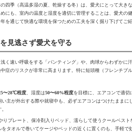
本の四季（高温多湿の夏、乾燥する冬）は、愛犬にとって大き
ためにも、室内の温度と湿度を適切に管理することは、愛犬の
一年を通じて快適な環境を保つための工夫を深く掘り下げてご
ンを見逃さず愛犬を守る
て浅く速い呼吸をする「パンティング」や、肉球からわずかに
熱中症のリスクが非常に高まります。特に短頭種（フレンチブ
25〜28℃程度
、湿度は
50〜60%程度
を目標に、エアコンで適切
飼い主が外出する際や就寝中も、必ずエアコンはつけたままに
す。
やりプレート、保冷剤入りベッド、濡らして使うクールベスト
ルをタオルで巻いてケージやベッドの近くに置くのも、手軽で