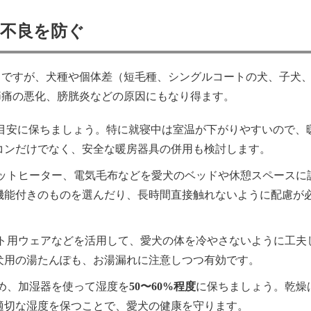
不良を防ぐ
ちですが、犬種や個体差（短毛種、シングルコートの犬、子犬
節痛の悪化、膀胱炎などの原因にもなり得ます。
目安に保ちましょう。特に就寝中は室温が下がりやすいので、
コンだけでなく、安全な暖房器具の併用も検討します。
ットヒーター、電気毛布などを愛犬のベッドや休憩スペースに
機能付きのものを選んだり、長時間直接触れないように配慮が
ト用ウェアなどを活用して、愛犬の体を冷やさないように工夫
犬用の湯たんぽも、お湯漏れに注意しつつ有効です。
め、加湿器を使って湿度を
50〜60%程度
に保ちましょう。乾燥
適切な湿度を保つことで、愛犬の健康を守ります。