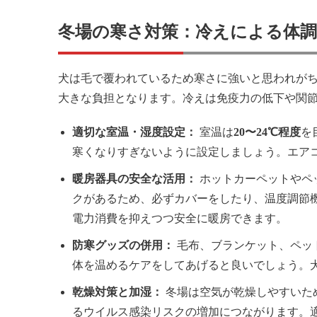
冬場の寒さ対策：冷えによる体調
犬は毛で覆われているため寒さに強いと思われが
大きな負担となります。冷えは免疫力の低下や関
適切な室温・湿度設定：
室温は
20〜24℃程度
を
寒くなりすぎないように設定しましょう。エア
暖房器具の安全な活用：
ホットカーペットやペ
クがあるため、必ずカバーをしたり、温度調節
電力消費を抑えつつ安全に暖房できます。
防寒グッズの併用：
毛布、ブランケット、ペッ
体を温めるケアをしてあげると良いでしょう。
乾燥対策と加湿：
冬場は空気が乾燥しやすいた
るウイルス感染リスクの増加につながります。